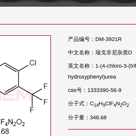
产品编号：DM-3921R
中文名称：瑞戈非尼杂质D
英文名称：1-(4-chloro-3-(triflu
hydroxyphenyl)urea
cas号：1333390-56-9
分子式：C
H
ClF
N
O
1
4
9
4
2
2
分子量：348.68