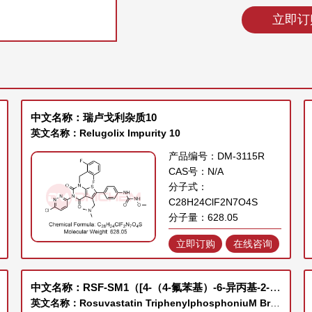
立即订
中文名称：瑞卢戈利杂质10
英文名称：Relugolix Impurity 10
产品编号：DM-3115R
CAS号：N/A
分子式：
C28H24ClF2N7O4S
分子量：628.05
立即订购
在线咨询
中文名称：RSF-SM1（[4-（4-氟苯基）-6-异丙基-2-（N-甲基-N-甲磺酰胺基）-5-嘧啶基]三苯基溴化膦）
英文名称：Rosuvastatin TriphenylphosphoniuM BroMide