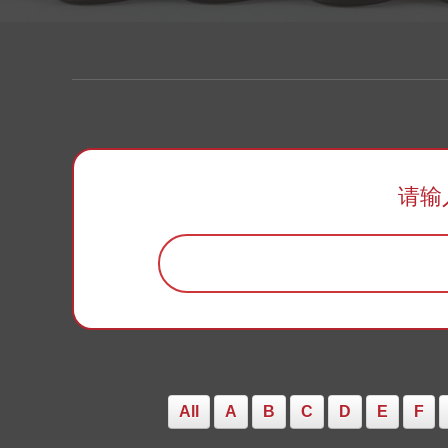
请输
All
A
B
C
D
E
F