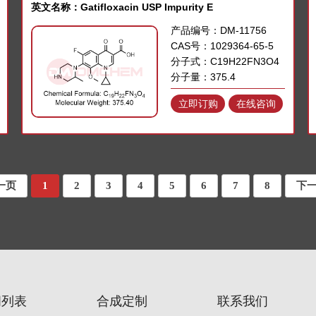
英文名称：Gatifloxacin USP Impurity E
产品编号：DM-11756
CAS号：1029364-65-5
分子式：C19H22FN3O4
分子量：375.4
立即订购
在线咨询
一页
1
2
3
4
5
6
7
8
下
闻列表
合成定制
联系我们