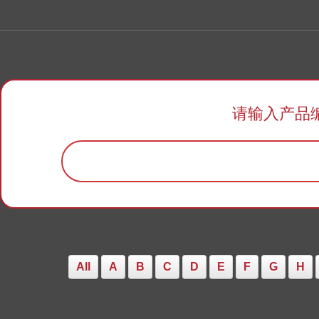
请输入产品
All
A
B
C
D
E
F
G
H