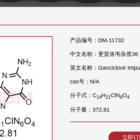
产品编号：DM-11732
中文名称：更昔洛韦杂质36
英文名称：Ganciclovir Impur
cas号：N/A
分子式：C
H
ClN
O
1
4
2
1
6
4
分子量：372.81
立即订